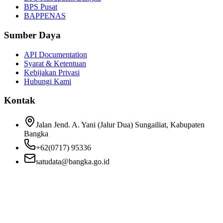
BPS Pusat
BAPPENAS
Sumber Daya
API Documentation
Syarat & Ketentuan
Kebijakan Privasi
Hubungi Kami
Kontak
Jalan Jend. A. Yani (Jalur Dua) Sungailiat, Kabupaten
Bangka
+62(0717) 95336
satudata@bangka.go.id